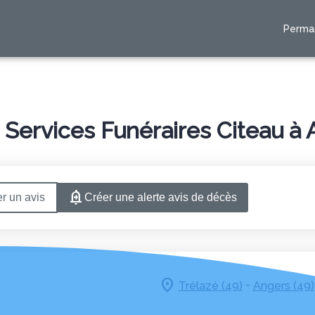
Perma
RES
ESPACES HOMMAGES
Services Funéraires Citeau à 
r un avis
Créer une alerte avis de décès
-
Trélazé (49)
Angers (49)