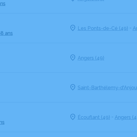
ans
-
Les Ponts-de-Cé (49)
A
68 ans
Angers (49)
Saint-Barthélemy-d'Anjou
-
Écouflant (49)
Angers (4
ns