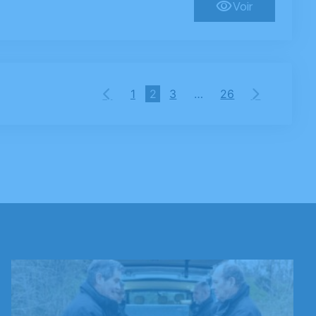
Voir
1
2
3
…
26