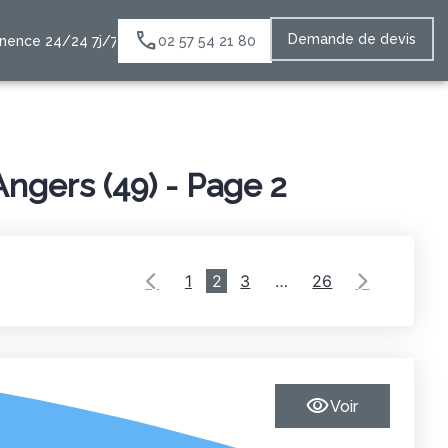
Demande de devis
nence 24/24 7j/7
02 57 54 21 80
Angers (49) - Page 2
1
2
3
…
26
Voir