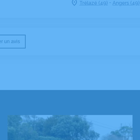
-
Trélazé (49)
Angers (49)
r un avis