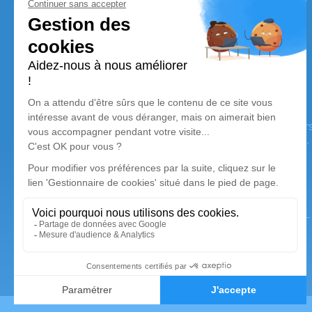
Services Funéraires Citeau
Nos équipes vous aident à honorer la mémoire de la pe
perpétuer son souvenir dans le respect de ses volontés,
avec dignité dans son dernier voyage.
Nos agences
Services Funéraires CITEAU
02 41 03 66 75
contact@sfciteau.fr
1 Rue des Tonneliers - 49350 - Gennes-Val-de-Loire
4.9/5 - 9 avis