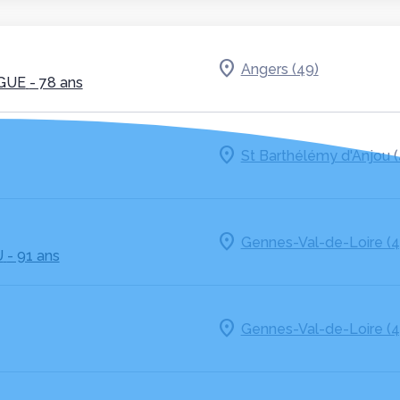
Angers (49)
GUE
- 78 ans
St Barthélémy d'Anjou (
Gennes-Val-de-Loire (4
U
- 91 ans
Gennes-Val-de-Loire (4