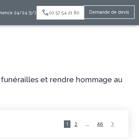
Demande de devis
nence 24/24 7j/7
02 57 54 21 80
s funérailles et rendre hommage au
1
2
…
46