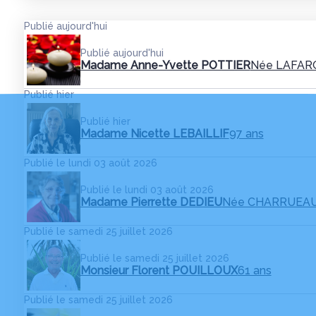
Publié aujourd'hui
Publié aujourd'hui
Madame Anne-Yvette POTTIER
Née LAFAR
Publié hier
Publié hier
Madame Nicette LEBAILLIF
97 ans
Publié le lundi 03 août 2026
Publié le lundi 03 août 2026
Madame Pierrette DEDIEU
Née CHARRUEA
Publié le samedi 25 juillet 2026
Publié le samedi 25 juillet 2026
Monsieur Florent POUILLOUX
61 ans
Publié le samedi 25 juillet 2026