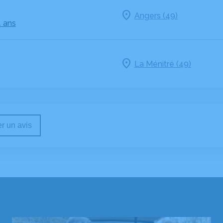
Angers (49)
4 ans
La Ménitré (49)
r un avis