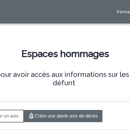
Perma
RES
ESPACES HOMMAGES
Espaces hommages
ur avoir accès aux informations sur le
défunt
r un avis
Créer une alerte avis de décès