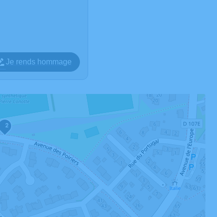
Je rends hommage
2