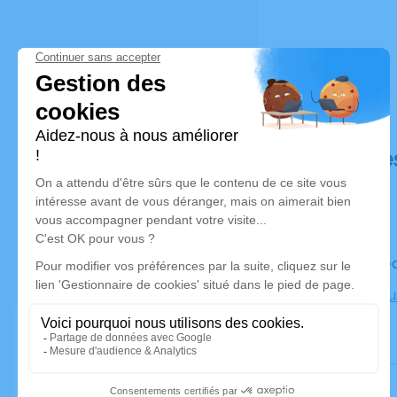
Déroulé de
Le mercred
Crematorium
Juigné