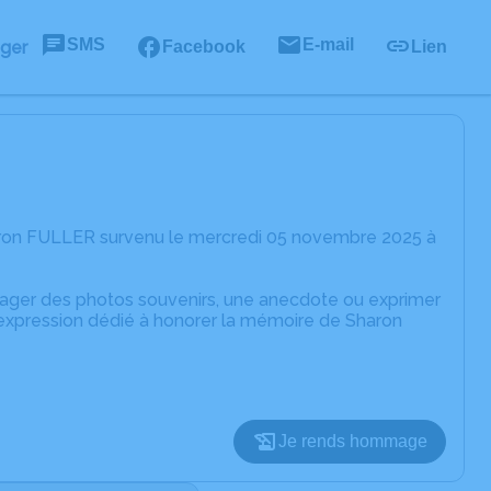
SMS
E-mail
ager
Facebook
Lien
aron FULLER survenu le mercredi 05 novembre 2025 à
rtager des photos souvenirs, une anecdote ou exprimer
'expression dédié à honorer la mémoire de Sharon
Je rends hommage