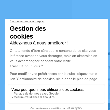
Déroulé de
Les inform
Activez une ale
Recevoir une ale
Je veux êtr