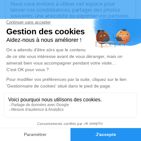
Nous vous invitons à utiliser cet espace pour
laisser vos condoléances, partager des photos
souvenirs, une anecdote ou exprimer vos pensées
à travers des poèmes ou des textes. Cet endroit
est un lieu d'expression dédié à honorer la
mémoire de Serge BRETON.
Un service de plantation d’arbre hommage est
disponible ici
.
Je rends hommage
Cérémonie civile
samedi 20 janvier 2024 à 11h00
Cimetière de Trélazé
49800 Trélazé
4
Je rends hommage
Faire-part
Hommages