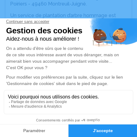
Poiriers - 49460 Montreuil-Juigné.
Un service de plantation d’arbre hommage est
disponible ici
.
Je rends hommage
Cérémonie civile
jeudi 09 février 2023 à 10h30
Crematorium de Montreuil-Juigné
38 Av. des Poiriers
49460 Montreuil-Juigné
Je rends hommage
Déroulé des obsèques
23
Faire-part
Hommages
Cérémonie civile