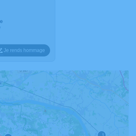
ce
e
Je rends hommage
1