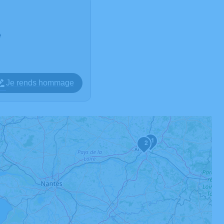
é
Je rends hommage
1
2