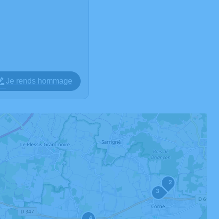
Je rends hommage
2
3
4