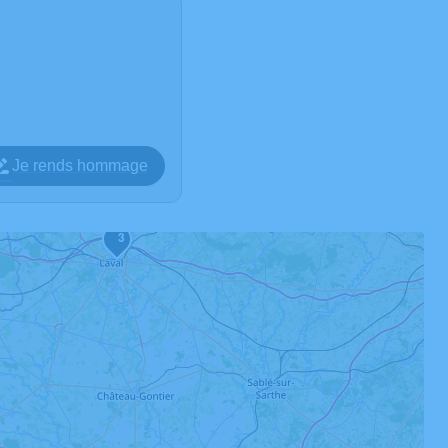
Je rends hommage
3