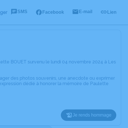
SMS
E-mail
ager
Facebook
Lien
ulette BOUET survenu le lundi 04 novembre 2024 à Les
rtager des photos souvenirs, une anecdote ou exprimer
'expression dédié à honorer la mémoire de Paulette
Je rends hommage