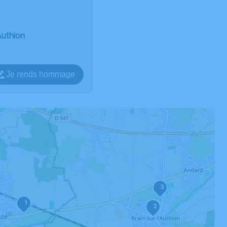
Authion
Je rends hommage
3
1
2