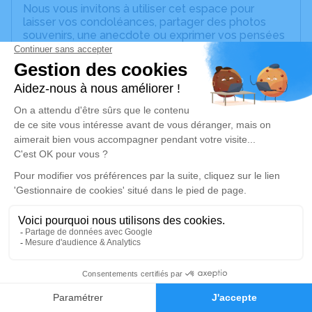
Nous vous invitons à utiliser cet espace pour
laisser vos condoléances, partager des photos
souvenirs, une anecdote ou exprimer vos pensées
à travers des poèmes ou des textes. Cet endroit
est un lieu d'expression dédié à honorer la
mémoire d’Odette GARCIA.
Un service de plantation d’arbre hommage est
disponible ici
.
Je rends hommage
Cérémonie religieuse
mardi 06 août 2024 à 10h00
Eglise Saint-Pierre de la Croix Blanche
d'Angers
9 Square Henri Cormeau
9
49100 Angers
Faire-part
Hommages
Je rends hommage