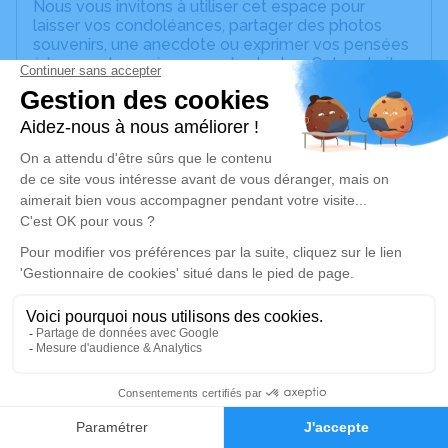
Nous vous invitons à utiliser cet espace pour
laisser vos condoléances, partager des photos
souvenirs, une anecdote ou exprimer vos pensées
à travers des poèmes ou des textes. Cet endroit
est un lieu d'expression dédié à honorer la
mémoire de Nathalie MARGOT.
Un service de plantation d’arbre hommage est
disponible ici
.
Je rends hommage
Cérémonie religieuse
jeudi 12 février 2026 à 10h30
Église de Saint-Mathurin-sur-Loire de Loire-
Authion
8 Place de l'Église
49250 Loire-Authion
16
Faire-part
Hommages
Je rends hommage