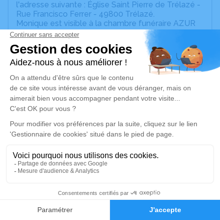
l'adresse suivante : Église Saint Pierre de Trélazé -
Rue Francisco Ferrer - 49800 Trélazé.
Monique est visible à la chambre funéraire AZUR
avec le code 01943.
Nous vous invitons à utiliser cet espace pour
laisser vos condoléances, partager des photos
souvenirs, une anecdote ou exprimer vos pensées
à travers des poèmes ou des textes. Cet endroit
est un lieu d'expression dédié à honorer la
mémoire de Monique HIRON.
Un service de plantation d’arbre hommage est
disponible ici
.
Je rends hommage
Cérémonie religieuse
17
jeudi 25 septembre 2025 à 10h30
Église Saint Pierre de Trélazé
Faire-part
Hommages
Rue Francisco Ferrer