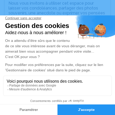
Nous vous invitons à utiliser cet espace pour
laisser vos condoléances, partager des photos
souvenirs, une anecdote ou exprimer vos pensées
à travers des poèmes ou des textes. Cet endroit
est un lieu d'expression dédié à honorer la
mémoire de Mickaël THIBAULT.
Un service de plantation d’arbre hommage est
disponible ici
.
Je rends hommage
Cérémonie civile
mardi 15 novembre 2022 à 15h00
Cimetière de Trélazé
49800 Trélazé
1
Je rends hommage
Faire-part
Hommages