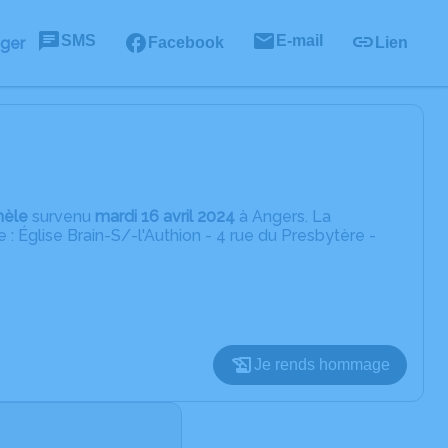
SMS
E-mail
ager
Facebook
Lien
hèle
survenu
mardi 16 avril 2024
à Angers. La
: Église Brain-S/-l'Authion - 4 rue du Presbytère -
Je rends hommage