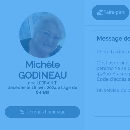
Faire-part
Message de 
Chère famille, 
Michèle
C'est avec une
cérémonie se dé
GODINEAU
49800 Brain-sur
Code d'accès au
née LEBRAULT
décédée le 16 avril 2024 à l'âge de
Un service de 
84 ans
Je rends hommage