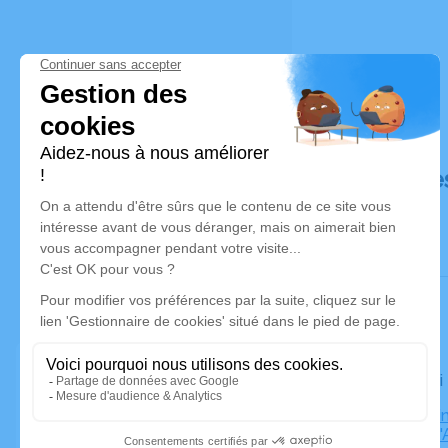
Déroulé de
Le samedi
Église Brai
Brain-sur-l