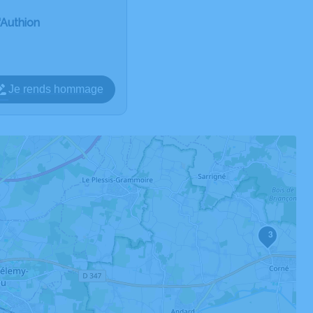
'Authion
Je rends hommage
3