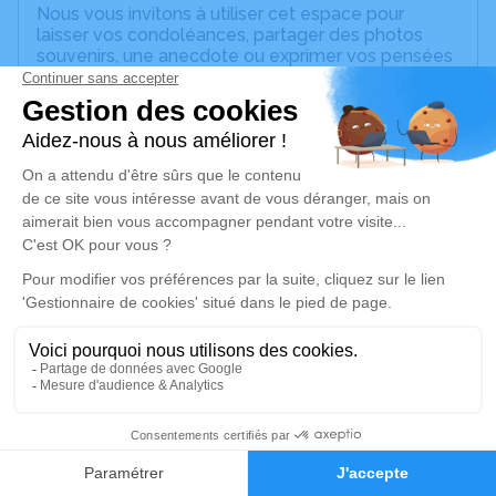
Nous vous invitons à utiliser cet espace pour
laisser vos condoléances, partager des photos
souvenirs, une anecdote ou exprimer vos pensées
à travers des poèmes ou des textes. Cet endroit
est un lieu d'expression dédié à honorer la
mémoire de Maurice LARCHER.
Un service de plantation d’arbre hommage est
disponible ici
.
Je rends hommage
Cérémonie religieuse
mercredi 05 juillet 2023 à 15h00
Église Saint Sylvain d'Anjou de Verrières-en-
Anjou
Rue du Maréchal Leclerc
1
49480 Verrières-en-Anjou
Faire-part
Hommages
Je rends hommage