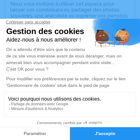
Nous vous invitons à utiliser cet espace pour
laisser vos condoléances, partager des photos
souvenirs, une anecdote ou exprimer vos pensées
à travers des poèmes ou des textes. Cet endroit
est un lieu d'expression dédié à honorer la
mémoire de Lucette CHARRUAU.
Un service de plantation d’arbre hommage est
disponible ici
.
Je rends hommage
Cérémonie religieuse
samedi 28 mars 2026 à 10h30
Église de Saint-Clément-des-Levées
49350 Saint-Clément-des-Levées
2
Je rends hommage
Faire-part
Hommages