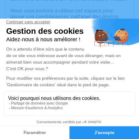
Nous vous invitons à utiliser cet espace pour
laisser vos condoléances, partager des photos
souvenirs, une anecdote ou exprimer vos pensées
à travers des poèmes ou des textes. Cet endroit
est un lieu d'expression dédié à honorer la
mémoire de Josette BOURRIGAULT.
Un service de plantation d’arbre hommage est
disponible ici
.
Je rends hommage
Cérémonie religieuse
jeudi 30 novembre 2023 à 10h30
Église Saint Pierre de Trélazé
place Francisco Ferrer - bourg
32
49800 Trélazé
Faire-part
Hommages