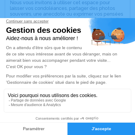
Nous vous invitons à utiliser cet espace pour
laisser vos condoléances, partager des photos
souvenirs, une anecdote ou exprimer vos pensées
à travers des poèmes ou des textes. Cet endroit
est un lieu d'expression dédié à honorer la
mémoire de Jeanne METTRIE.
Un service de plantation d’arbre hommage est
disponible ici
.
Je rends hommage
Cérémonie religieuse
lundi 08 août 2022 à 10h30
Église Saint Maurice de Sorges
Place de l'église
49130 Sorges
6
Faire-part
Hommages
Je rends hommage