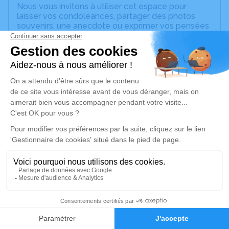
Nous vous invitons à utiliser cet espace pour
laisser vos condoléances, partager des photos
souvenirs, une anecdote ou exprimer vos pensées
à travers des poèmes ou des textes. Cet endroit
est un lieu d'expression dédié à honorer la
mémoire d’Hubert GOITTE.
Un service de plantation d’arbre hommage est
disponible ici
.
Je rends hommage
Cérémonie religieuse
jeudi 24 avril 2025 à 14h15
Eglise de Brain-sur-l'Authion de Loire-Authion
49800 Loire-Authion
3
Je rends hommage
Faire-part
Hommages