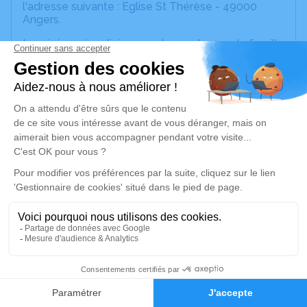
l'adresse suivante : Eglise St Thérèse - 49000
Angers.
La cérémonie religieuse est ouverte pour la famille
et les amis.
La cremation se fera dans la plus stricte intimité.
Cet espace privé est destiné à recueillir vos
condoléances ou le souvenir d’un moment passé.
Un service de plantation d’arbre hommage est
disponible ici
.
Je rends hommage
Cérémonie religieuse
mercredi 19 mars 2025 à 10h30
Eglise St Thérèse d'Angers
43
49000 Angers
Faire-part
Hommages