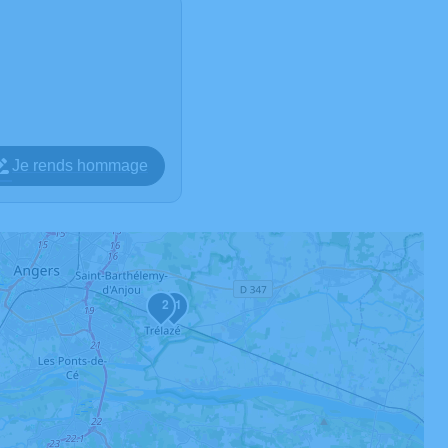
Je rends hommage
2
1