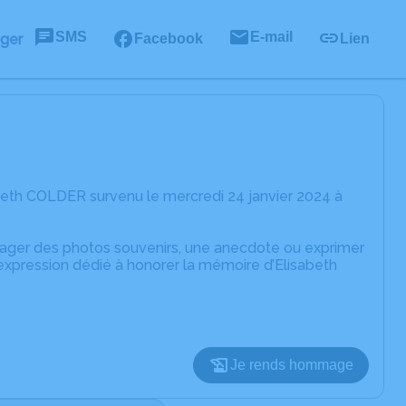
SMS
E-mail
ager
Facebook
Lien
beth COLDER survenu le mercredi 24 janvier 2024 à
rtager des photos souvenirs, une anecdote ou exprimer
expression dédié à honorer la mémoire d’Elisabeth
Je rends hommage