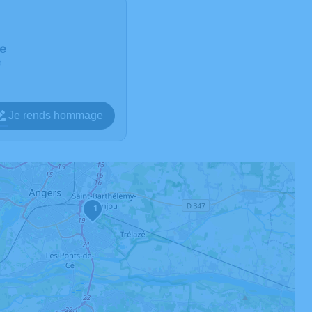
ce
e
Je rends hommage
1