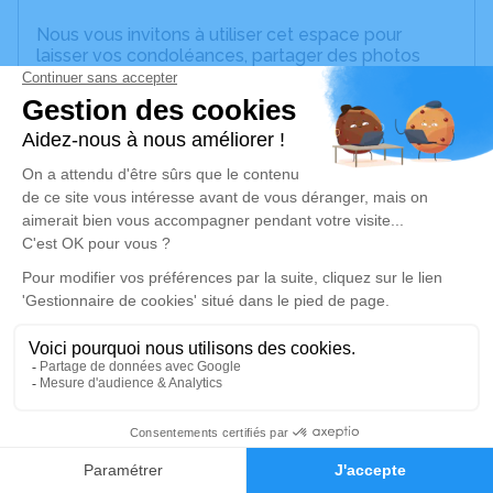
Nous vous invitons à utiliser cet espace pour
laisser vos condoléances, partager des photos
souvenirs, une anecdote ou exprimer vos pensées
à travers des poèmes ou des textes. Cet endroit
est un lieu d'expression dédié à honorer la
mémoire de Claire CAILLÉ.
Un service de plantation d’arbre hommage est
disponible ici
.
Je rends hommage
Cérémonie civile
vendredi 15 septembre 2023 à 14h00
Crématorium de Brissac-Loire-Aubance
Crématorium de Brissac Loire Aubance
1
49320 Brissac-Loire-Aubance
Faire-part
Hommages
Je rends hommage